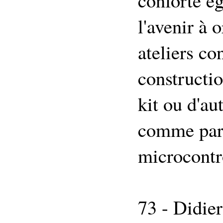
conforte é
l'avenir à 
ateliers co
constructio
kit ou d'au
comme par 
microcontrô
73 - Didi